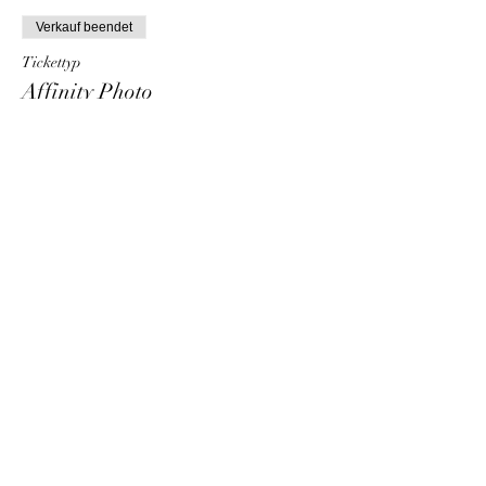
Verkauf beendet
Tickettyp
Affinity Photo
Mehr Infos
Preis
€ 70,00
Mwst. inbegriffen
Diese Veranstaltung teilen