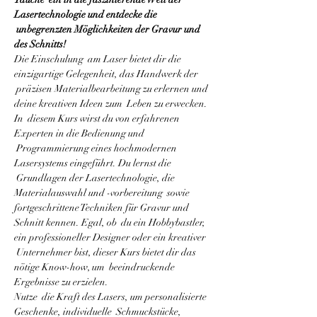
Lasertechnologie und entdecke die 
 unbegrenzten Möglichkeiten der Gravur und 
des Schnitts! 
Die Einschulung  am Laser bietet dir die 
einzigartige Gelegenheit, das Handwerk der 
 präzisen Materialbearbeitung zu erlernen und 
deine kreativen Ideen zum  Leben zu erwecken.
In  diesem Kurs wirst du von erfahrenen 
Experten in die Bedienung und 
 Programmierung eines hochmodernen 
Lasersystems eingeführt. Du lernst die 
 Grundlagen der Lasertechnologie, die 
Materialauswahl und -vorbereitung  sowie 
fortgeschrittene Techniken für Gravur und 
Schnitt kennen. Egal, ob  du ein Hobbybastler, 
ein professioneller Designer oder ein kreativer 
 Unternehmer bist, dieser Kurs bietet dir das 
nötige Know-how, um  beeindruckende 
Ergebnisse zu erzielen.
Nutze  die Kraft des Lasers, um personalisierte 
Geschenke, individuelle  Schmuckstücke, 