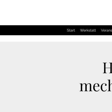
Start
Werkstatt
Verans
H
mec