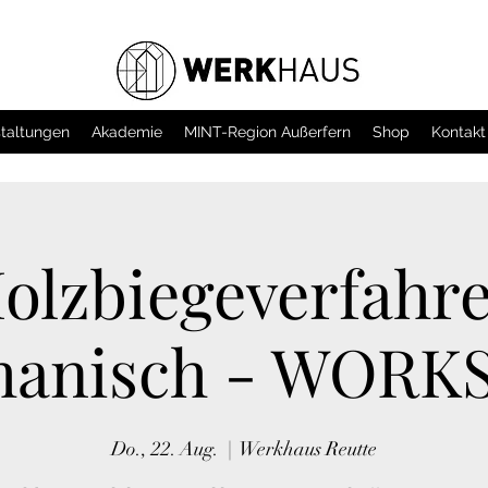
taltungen
Akademie
MINT-Region Außerfern
Shop
Kontakt
olzbiegeverfahr
hanisch - WORK
Do., 22. Aug.
  |  
Werkhaus Reutte