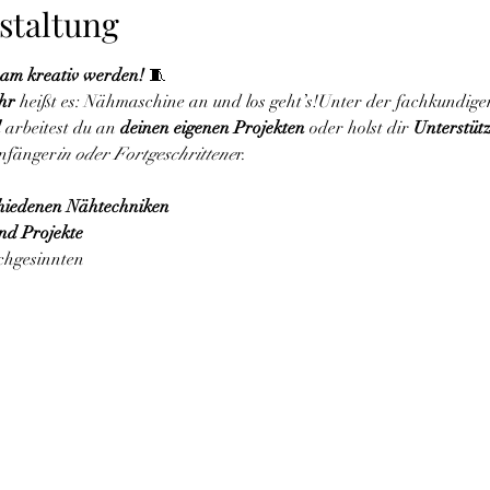
staltung
am kreativ werden!
 🧵
hr
 heißt es: Nähmaschine an und los geht’s!Unter der fachkundige
d
 arbeitest du an 
deinen eigenen Projekten
 oder holst dir 
Unterstütz
Anfänger
in oder Fortgeschrittene
r.
hiedenen Nähtechniken
nd Projekte
ichgesinnten