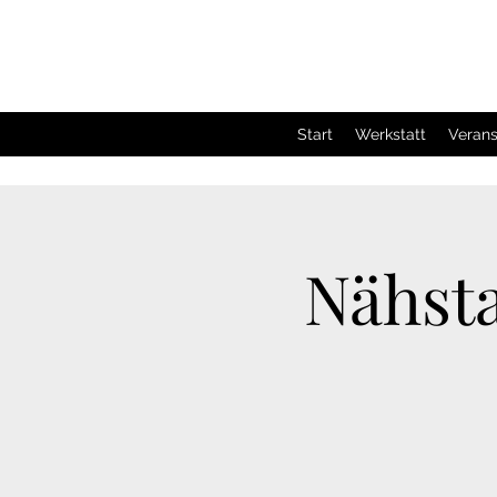
Start
Werkstatt
Verans
Nähst