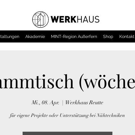
taltungen
Akademie
MINT-Region Außerfern
Shop
Kontakt
ammtisch (wöchen
Mi., 08. Apr.
  |  
Werkhaus Reutte
für eigene Projekte oder Unterstützung bei Nähtechniken