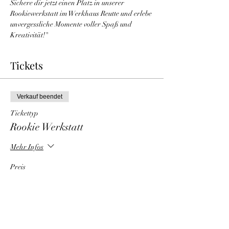
Sichere dir jetzt einen Platz in unserer 
Rookiewerkstatt im Werkhaus Reutte und erlebe 
unvergessliche Momente voller Spaß und 
Kreativität!"
Tickets
Verkauf beendet
Tickettyp
Rookie Werkstatt
Mehr Infos
Preis
€ 30,00
Mwst. inbegriffen