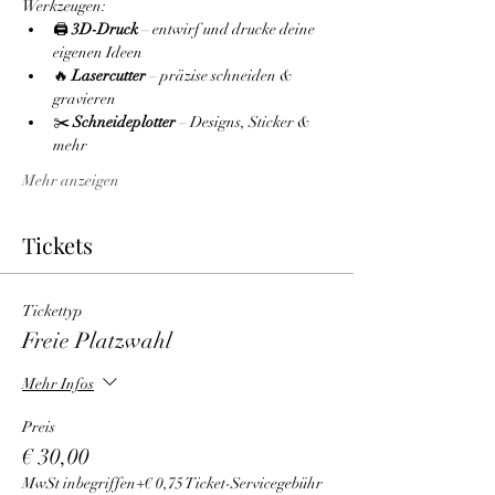
Werkzeugen:
🖨️ 
3D-Druck
 – entwirf und drucke deine 
eigenen Ideen
🔥 
Lasercutter
 – präzise schneiden & 
gravieren
✂️ 
Schneideplotter
 – Designs, Sticker & 
mehr
Mehr anzeigen
Tickets
Tickettyp
Freie Platzwahl
Mehr Infos
Preis
€ 30,00
MwSt inbegriffen
+€ 0,75 Ticket-Servicegebühr